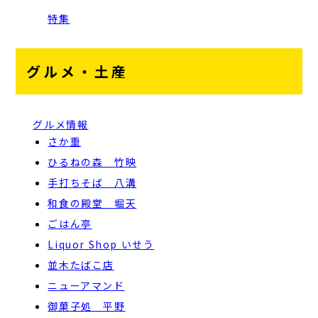
特集
グルメ・土産
グルメ情報
さか重
ひるねの森 竹映
手打ちそば 八溝
和食の殿堂 堀天
ごはん亭
Liquor Shop いせう
並木たばこ店
ニューアマンド
御菓子処 平野