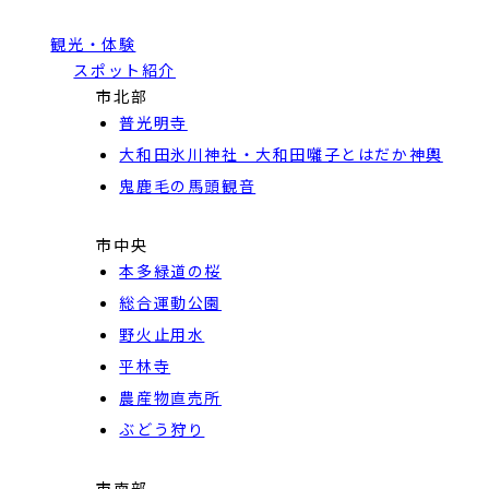
観光・体験
スポット紹介
市北部
普光明寺
大和田氷川神社・大和田囃子とはだか神輿
鬼鹿毛の馬頭観音
市中央
本多緑道の桜
総合運動公園
野火止用水
平林寺
農産物直売所
ぶどう狩り
市南部