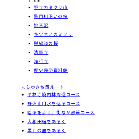
野寺カタクリ山
黒目川沿いの桜
妙音沢
キツネノカミソリ
栄緑道の桜
法臺寺
満行寺
歴史民俗資料館
まち歩き散策ルート
平林寺境内林周遊コース
野火止用水を巡るコース
暗渠を歩く、街なか散策コース
大和田宿をあるく
黒目の里をあるく