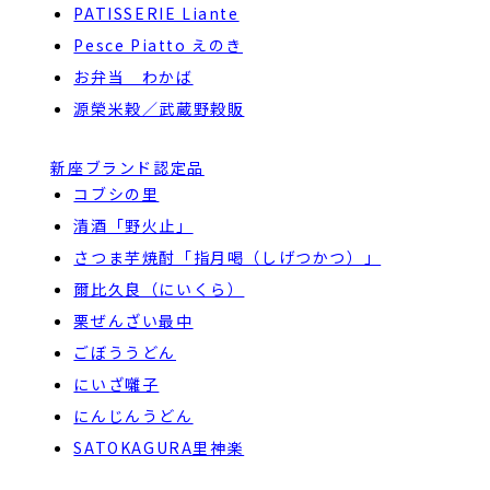
PATISSERIE Liante
Pesce Piatto えのき
お弁当 わかば
源榮米穀／武蔵野穀販
新座ブランド認定品
コブシの里
清酒「野火止」
さつま芋焼酎「指月喝（しげつかつ）」
爾比久良（にいくら）
栗ぜんざい最中
ごぼううどん
にいざ囃子
にんじんうどん
SATOKAGURA里神楽