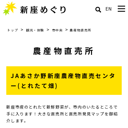
EN
>
>
>
トップ
観光・体験
市中央
農産物直売所
農産物直売所
JAあさか野新座農産物直売センタ
ー(とれたて畑)
新座市産のとれたて新鮮野菜が、市内のいたるところで
手に入ります！大きな直売所と直売所発見マップを御紹
介します。