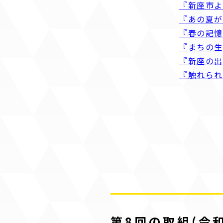
『新座市よ
『あの夏が
『春の記
『まちの
『新座の
『触れら
第8回の取組(令和