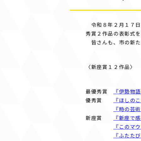
令和８年２月１７日
秀賞２作品の表彰式
皆さんも、市の新た
〈新座賞１２作品〉
最優秀賞
『伊勢物
優秀賞
『ほしのこ
『時の芸
新座賞
『新座で感
『このマウ
『ふたた