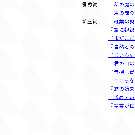
優秀賞
『私の庭
『束の間
新座賞
『紅葉の
『空に視
『まだまだ
『自然と
『じいち
『君の口
『音探し
『こころ
『旅の始
『求めて
『精霊が