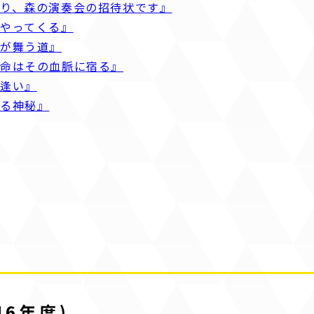
り、森の演奏会の招待状です』
やってくる』
憶が舞う道』
生命はその血脈に宿る』
出逢い』
れる神秘』
6年度)