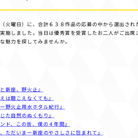
（火曜日）に、合計６３８作品の応募の中から選出され
を実施しました。当日は優秀賞を受賞したお二人がご出席
な魅力を探してみませんか。
語と新座、野火止』
えは聴こえなくても』
術ー野火止用水ホタル紀行』
じた自然のぬくもり』
ンド、この街、僕の４年間』
び、ただいまー新座のやさしさに包まれて』