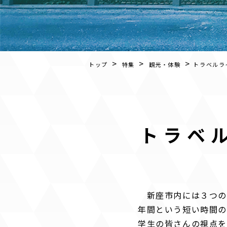
>
>
>
トップ
特集
観光・体験
トラベルラ
トラベ
新座市内には３つの
年間という短い時間の
学生の皆さんの視点を