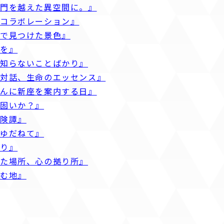
は門を越えた異空間に。』
のコラボレーション』
奥で見つけた景色』
線を』
知らないことばかり』
の対話、生命のエッセンス』
ゃんに新座を案内する日』
は固いか？』
冒険譚』
をゆだねて』
まり』
いた場所、心の拠り所』
住む地』