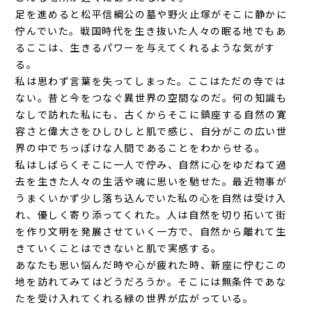
足を進めると松平信綱公の墓や野火止塚がそこに静かに
佇んでいた。戦国時代を生き抜いた人々の眠る地でもあ
るここは、生きるパワーを与えてくれるような気がす
る。
私は思わず言葉を失ってしまった。ここはただの寺では
ない。昔と今をつなぐ異世界の空間なのだ。何の知識も
なしで訪れた私にも、古くからそこに鎮座する自然の寛
容さと偉大さをひしひしと肌で感じ、自分がこの広い世
界の中でちっぽけな人間であることをわからせる。
私はしばらくそこに一人で佇み、自然に心をゆだねて過
去を生きた人々の生活や魂に思いを馳せた。最近物事が
うまくいかず少し落ち込んでいた私の心を自然は受け入
れ、優しく寄り添ってくれた。人は自然を切り拓いて街
を作り文明を発展させていく一方で、自然から離れて生
きていくことはできないと肌で実感する。
あなたも思い悩んだ時や心が疲れた時、新座に佇むこの
地を訪れてみてはどうだろうか。そこには無条件であな
たを受け入れてくれる緑の世界が広がっている。