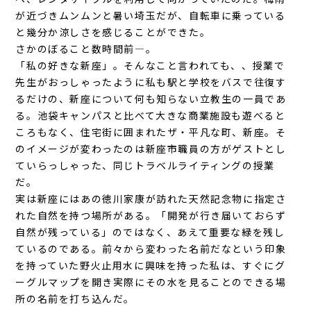
が近づきムンムンと暑い埼玉だが、自転車に乗っている
と幾分か涼しさを感じることができた。
さかのぼること数時間前―。
「私の好きな新座」。そんなこと言われても、、授業で
先生がおっしゃったように私も駅と学校をバスで往復す
るだけの、新座について何も知らない立教生の一員であ
る。池袋キャンパスと比べて大きな商業施設も遊べると
ころもなく、住宅街に囲まれたザ・平凡な町、新座。そ
のイメージが変わったのは新座市職員の方がゲストとし
ていらっしゃった、同じトラベルライティングの授業
だ。
実は新座にはあの徳川家康が訪れた天然記念物に指定さ
れた自然を持つ場所がある。「開発が行き届いておらず
自然が残っている」のではなく、あえて重要な緑を残し
ているのである。前々から変わった名前だなという印象
を持っていた野火止用水に興味を持った私は、すぐにグ
ーグルマップを開き実際にその水を見ることのできる場
所の名前を打ち込んだ。