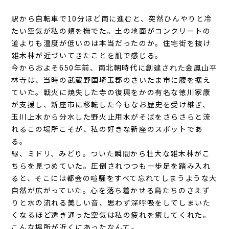
駅から自転車で10分ほど南に進むと、突然ひんやりと冷
たい空気が私の頬を撫でた。土の地面がコンクリートの
道よりも温度が低いのは本当だったのか。住宅街を抜け
雑木林が近づいてきたことを肌で感じる。
今からおよそ650年前、南北朝時代に創建された金鳳山平
林寺は、当時の武蔵野国埼玉郡のさいたま市に腰を据え
ていた。戦火に焼失した寺の復興をかの有名な徳川家康
が支援し、新座市に移転した今もなお歴史を受け継ぎ、
玉川上水から分水した野火止用水がそばをさらさらと流
れるこの場所こそが、私の好きな新座のスポットであ
る。
緑、ミドリ、みどり。ついた瞬間から壮大な雑木林がこ
ちらを見つめていた。圧倒されつつも一歩足を踏み入れ
ると、そこには都会の喧騒をすべて忘れてしまうような大
自然が広がっていた。心を落ち着かせる鳥たちのさえず
りと水の流れる美しい音、思わず深呼吸をしてしまいた
くなるほど透き通った空気は私の疲れを癒してくれた。
こんな場所が近くにあったなんて――。